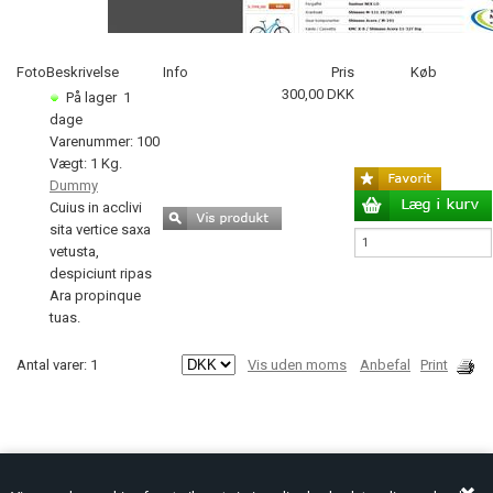
Foto
Beskrivelse
Info
Pris
Køb
300,00 DKK
På lager
1
dage
Varenummer: 100
Vægt: 1 Kg.
Dummy
Cuius in acclivi
sita vertice saxa
vetusta,
despiciunt ripas
Ara propinque
tuas.
Antal varer: 1
Vis uden moms
Anbefal
Print