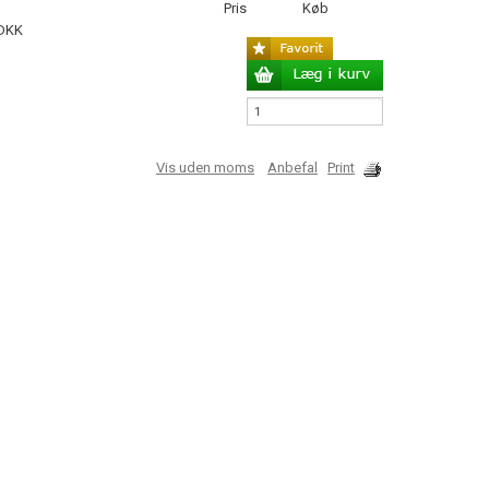
Pris
Køb
 DKK
Vis uden moms
Anbefal
Print