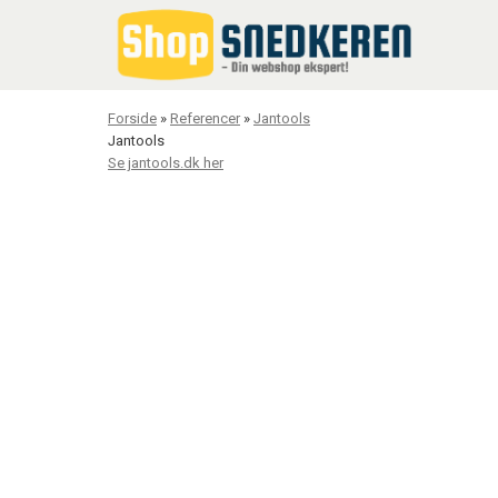
Forside
»
Referencer
»
Jantools
Jantools
Se jantools.dk her