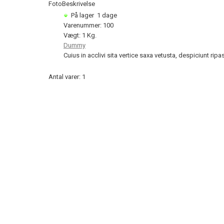
Foto
Beskrivelse
På lager
1 dage
Varenummer: 100
Vægt: 1 Kg.
Dummy
Cuius in acclivi sita vertice saxa vetusta, despiciunt rip
Antal varer: 1